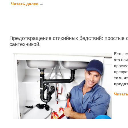
Читать далее
→
Предотвращение стихийных бедствий: простые 
сантехникой.
Есть н
что ноч
просну
превра
том, ч
предот
Читат