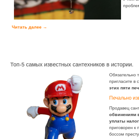
проблем
Читать далее
→
Топ-5 самых известных сантехников в истории.
Обязательно т
пригласите в 
этих пяти пе
Печально из
Продавец сан
обвинениям в
уплаты налог
приговорен к 
боссом престу