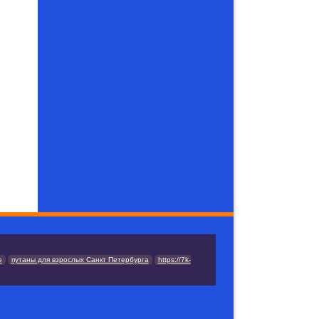
е
путаны для взрослых Санкт Петербурга
https://7k-